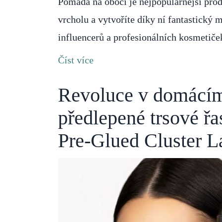
Pomáda na obočí je nejpopulárnější prod
vrcholu a vytvoříte díky ní fantastický
influencerů a profesionálních kosmetič
Číst více
Revoluce v domácím
předlepené trsové ř
Pre-Glued Cluster L