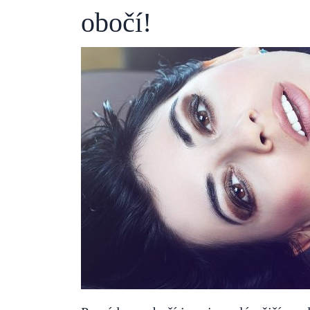
obočí!