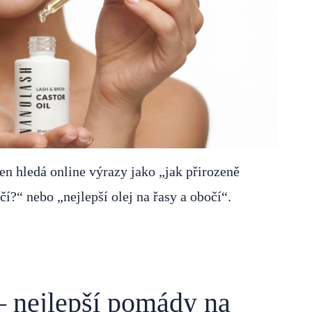
en hledá online výrazy jako „jak přirozeně
čí?“ nebo „nejlepší olej na řasy a obočí“.
– nejlepší pomády na