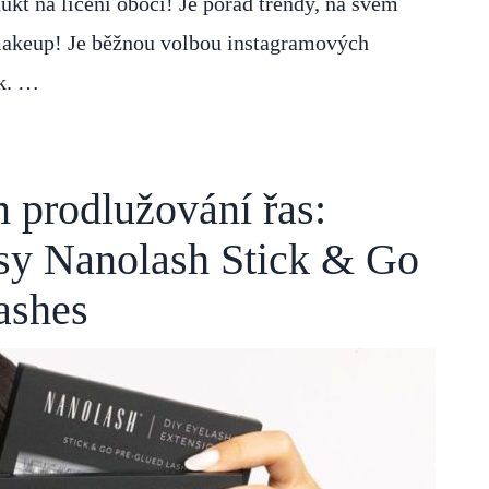
ukt na líčení obočí! Je pořád trendy, na svém
 makeup! Je běžnou volbou instagramových
ek. …
 prodlužování řas:
asy Nanolash Stick & Go
ashes