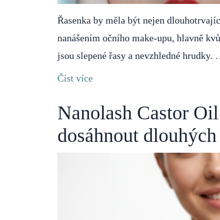
Řasenka by měla být nejen dlouhotrvají
nanášením očního make-upu, hlavně kv
jsou slepené řasy a nevzhledné hrudky.
Číst více
Nanolash Castor Oil 
dosáhnout dlouhých 