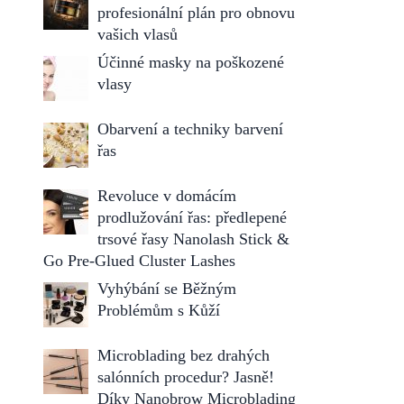
profesionální plán pro obnovu
vašich vlasů
Účinné masky na poškozené
vlasy
Obarvení a techniky barvení
řas
Revoluce v domácím
prodlužování řas: předlepené
trsové řasy Nanolash Stick &
Go Pre-Glued Cluster Lashes
Vyhýbání se Běžným
Problémům s Kůží
Microblading bez drahých
salónních procedur? Jasně!
Díky Nanobrow Microblading