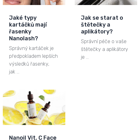
Jaké typy
Jak se starat o
kartáčků mají
štětečky a
řasenky
aplikátory?
Nanolash?
Správní péče o vaše
Správný kartáček je
štětečky a aplikátory
předpokladem lepších
je …
výsledků řasenky,
jak …
Nanoil Vit. C Face