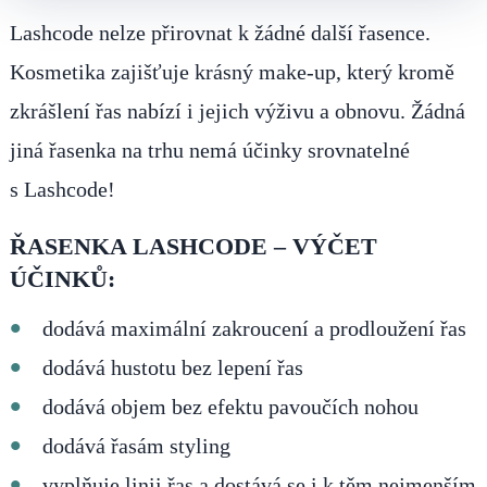
Lashcode nelze přirovnat k žádné další řasence.
Kosmetika zajišťuje krásný make-up, který kromě
zkrášlení řas nabízí i jejich výživu a obnovu. Žádná
jiná řasenka na trhu nemá účinky srovnatelné
s Lashcode!
ŘASENKA LASHCODE – VÝČET
ÚČINKŮ:
dodává maximální zakroucení a prodloužení řas
dodává hustotu bez lepení řas
dodává objem bez efektu pavoučích nohou
dodává řasám styling
vyplňuje linii řas a dostává se i k těm nejmenším