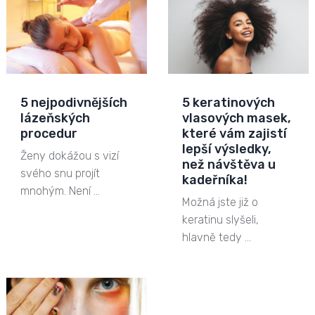
5 nejpodivnějších
5 keratinových
lázeňských
vlasových masek,
procedur
které vám zajistí
lepší výsledky,
Ženy dokážou s vizí
než návštěva u
svého snu projít
kadeřníka!
mnohým. Není …
Možná jste již o
keratinu slyšeli,
hlavně tedy …