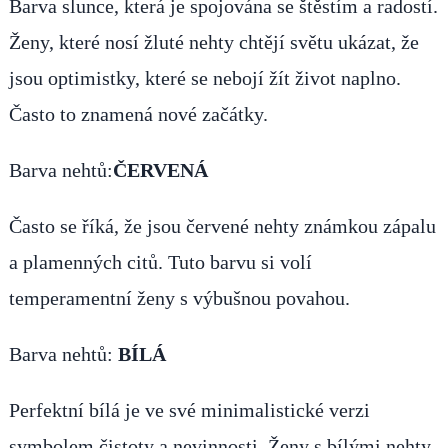
Barva slunce, která je spojována se štěstím a radostí.
Ženy, které nosí žluté nehty chtějí světu ukázat, že
jsou optimistky, které se nebojí žít život naplno.
Často to znamená nové začátky.
Barva nehtů:
ČERVENÁ
Často se říká, že jsou červené nehty známkou zápalu
a plamenných citů. Tuto barvu si volí
temperamentní ženy s výbušnou povahou.
Barva nehtů:
BÍLÁ
Perfektní bílá je ve své minimalistické verzi
symbolem čistoty a nevinnosti. Ženy s bílými nehty