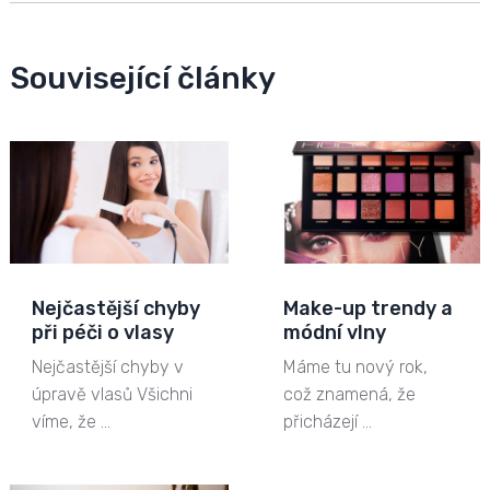
Související články
Nejčastější chyby
Make-up trendy a
při péči o vlasy
módní vlny
Nejčastější chyby v
Máme tu nový rok,
úpravě vlasů Všichni
což znamená, že
víme, že …
přicházejí …