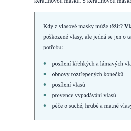
keratinovou masku. S keratinovou maskou
Kdy z vlasové masky může těžit?
Vl
poškozené vlasy, ale jedná se jen o 
potřebu:
posílení křehkých a lámavých vl
obnovy roztřepených konečků
posílení vlasů
prevence vypadávání vlasů
péče o suché, hrubé a matné vlas