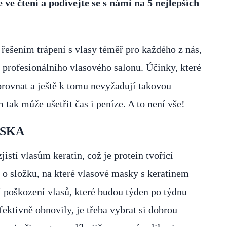
ve čtení a podívejte se s námi na 5 nejlepších
ešením trápení s vlasy téměř pro každého z nás,
 profesionálního vlasového salonu. Účinky, které
porovnat a ještě k tomu nevyžadují takovou
tak může ušetřit čas i peníze. A to není vše!
ASKA
stí vlasům keratin, což je protein tvořící
e o složku, na které vlasové masky s keratinem
tí poškození vlasů, které budou týden po týdnu
efektivně obnovily, je třeba vybrat si dobrou