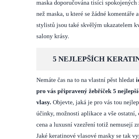
maska doporučována tisíci spokojených 
než maska, u které se žádné komentáře a
stylistů jsou také skvělým ukazatelem kva
salony krásy.
5 NEJLEPŠÍCH KERAT
Nemáte čas na to na vlastní pěst hledat
i
pro vás připravený žebříček 5 nejlepš
vlasy.
Objevte, jaká je pro vás tou nejlep
účinky, možnosti aplikace a vše ostatní,
cena a luxusní vzezření totiž nemusejí z
Jaké keratinové vlasové masky se tak vyp