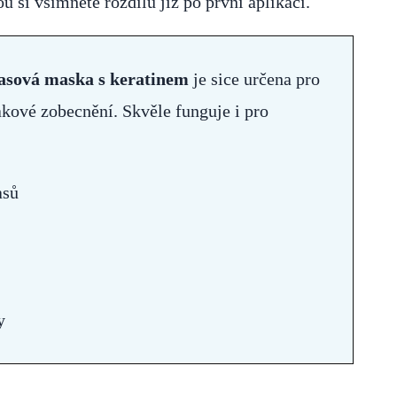
 si všimnete rozdílu již po první aplikaci.
asová maska s keratinem
je sice určena pro
takové zobecnění. Skvěle funguje i pro
asů
y