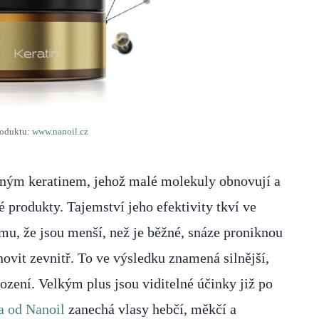
roduktu:
www.nanoil.cz
aným keratinem, jehož malé molekuly obnovují a
vé produkty. Tajemství jeho efektivity tkví ve
omu, že jsou menší, než je běžné, snáze proniknou
ovit zevnitř. To ve výsledku znamená silnější,
kození. Velkým plus jsou viditelné účinky již po
a od Nanoil
zanechá vlasy hebčí, měkčí a