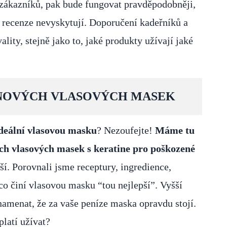
zákazníků, pak bude fungovat pravděpodobněji,
 recenze nevyskytují. Doporučení kadeřníků a
lity, stejně jako to, jaké produkty užívají jaké
INOVÝCH VLASOVÝCH MASEK
deální vlasovou masku
? Nezoufejte!
Máme tu
ích vlasových masek s keratine pro poškozené
ší. Porovnali jsme receptury, ingredience,
 co činí vlasovou masku “tou nejlepší”. Vyšší
namenat, že za vaše peníze maska opravdu stojí.
latí užívat?