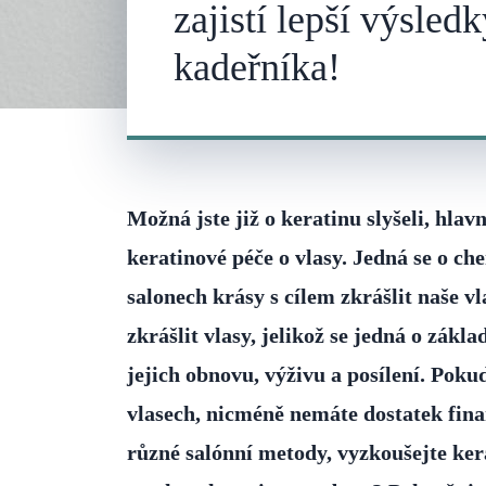
zajistí lepší výsled
kadeřníka!
Možná jste již o keratinu slyšeli, hlav
keratinové péče o vlasy. Jedná se o c
salonech krásy s cílem zkrášlit naše v
zkrášlit vlasy, jelikož se jedná o zákl
jejich obnovu, výživu a posílení. Pokud
vlasech, nicméně nemáte dostatek fina
různé salónní metody, vyzkoušejte ker