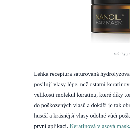
stránky p
Lehká receptura saturovaná hydrolyzov
posilují vlasy lépe, než ostatní keratino
velikosti molekul keratinu, které díky t
do poškozených vlasů a dokáží je tak obn
hustší a krásnější vlasy odolné vůči poš
první aplikaci.
Keratinová vlasová mask