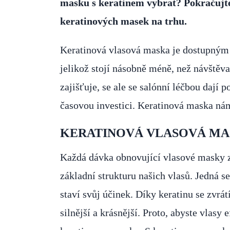
masku s keratinem vybrat? Pokračujte 
keratinových masek na trhu.
Keratinová vlasová maska je dostupným ř
jelikož stojí násobně méně, než návštěva
zajišťuje, se ale se salónní léčbou dají 
časovou investici. Keratinová maska nám 
KERATINOVÁ VLASOVÁ M
Každá dávka obnovující vlasové masky zji
základní strukturu našich vlasů. Jedná s
staví svůj účinek. Díky keratinu se zvrá
silnější a krásnější. Proto, abyste vlasy 