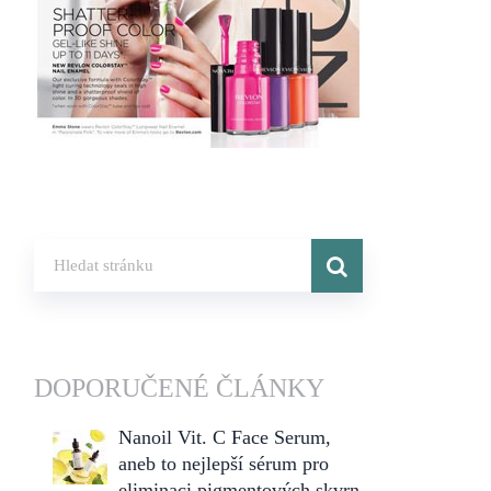
DOPORUČENÉ ČLÁNKY
Nanoil Vit. C Face Serum,
aneb to nejlepší sérum pro
eliminaci pigmentových skvrn