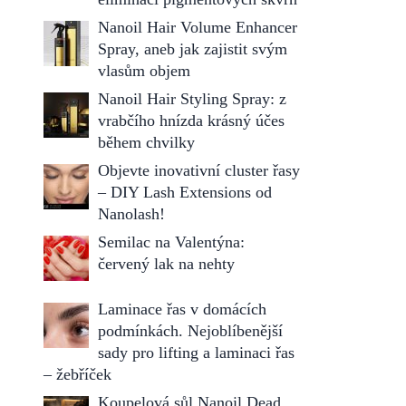
Nanoil Hair Volume Enhancer
Spray, aneb jak zajistit svým
vlasům objem
Nanoil Hair Styling Spray: z
vrabčího hnízda krásný účes
během chvilky
Objevte inovativní cluster řasy
– DIY Lash Extensions od
Nanolash!
Semilac na Valentýna:
červený lak na nehty
Laminace řas v domácích
podmínkách. Nejoblíbenější
sady pro lifting a laminaci řas
– žebříček
Koupelová sůl Nanoil Dead