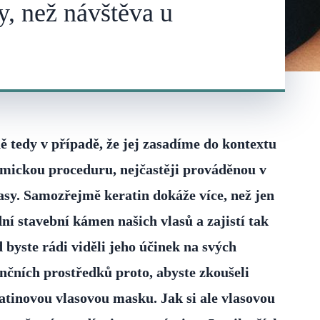
ky, než návštěva u
ně tedy v případě, že jej zasadíme do kontextu
hemickou proceduru, nejčastěji prováděnou v
lasy. Samozřejmě keratin dokáže více, než jen
adní stavební kámen našich vlasů a zajistí tak
 byste rádi viděli jeho účinek na svých
nčních prostředků proto, abyste zkoušeli
atinovou vlasovou masku. Jak si ale vlasovou